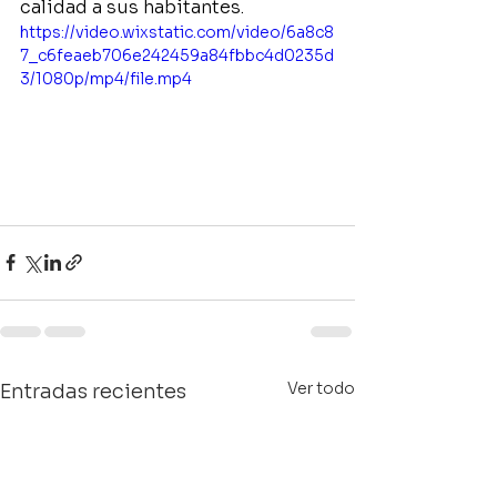
calidad a sus habitantes.
https://video.wixstatic.com/video/6a8c8
7_c6feaeb706e242459a84fbbc4d0235d
3/1080p/mp4/file.mp4
Ver todo
Entradas recientes