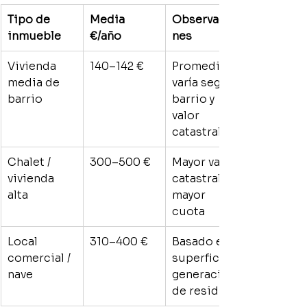
Tipo de 
Media 
Observacio
inmueble
€/año
nes
Vivienda 
140–142 €
Promedio; 
media de 
varía según 
barrio
barrio y 
valor 
catastral
Chalet / 
300–500 €
Mayor valor 
vivienda 
catastral = 
alta
mayor 
cuota
Local 
310–400 €
Basado en 
comercial / 
superficie y 
nave
generación 
de residuos