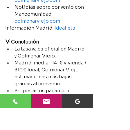
colmenarviejo.com
Noticias sobre convenio con 
Mancomunidad: 
colmenarviejo.com
Información Madrid: 
Idealista
💡 Conclusión
La tasa ya es oficial en Madrid 
y Colmenar Viejo.
Madrid: media ~141 € vivienda / 
310 € local; Colmenar Viejo: 
estimaciones más bajas 
gracias al convenio.
Propietarios pagan por 
defecto; inquilinos solo si 
contrato lo contempla.
Revisa recibos, valor catastral 
y posibles bonificaciones 
para anticiparte.