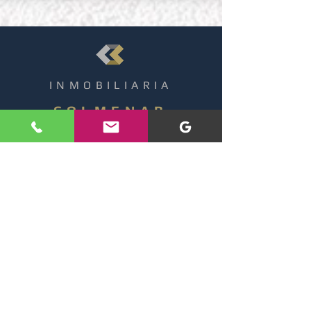
INMOBILIARIA
COLMENAR
Calle Dr. Gonzalez Serrano, N° 2/ local 3