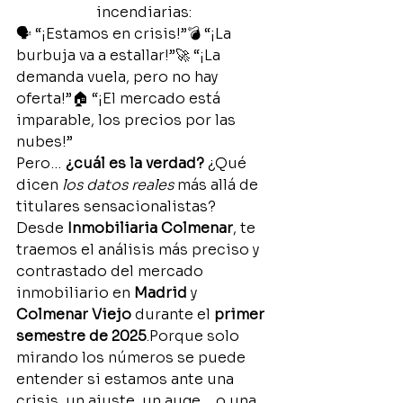
incendiarias:
🗣️ “¡Estamos en crisis!”💣 “¡La 
burbuja va a estallar!”🚀 “¡La 
demanda vuela, pero no hay 
oferta!”🏠 “¡El mercado está 
imparable, los precios por las 
nubes!”
Pero… 
¿cuál es la verdad?
 ¿Qué 
dicen 
los datos reales
 más allá de 
titulares sensacionalistas?
Desde 
Inmobiliaria Colmenar
, te 
traemos el análisis más preciso y 
contrastado del mercado 
inmobiliario en 
Madrid
 y 
Colmenar Viejo
 durante el 
primer 
semestre de 2025
.Porque solo 
mirando los números se puede 
entender si estamos ante una 
crisis, un ajuste, un auge… o una 