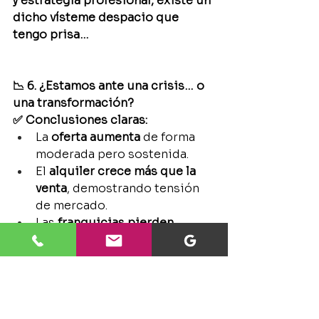
y estrategia profesional, existe un 
dicho vísteme despacio que 
tengo prisa… 
📉 6. ¿Estamos ante una crisis… o 
una transformación?
✅ Conclusiones claras:
La 
oferta aumenta
 de forma 
moderada pero sostenida.
El 
alquiler crece más que la 
venta
, demostrando tensión 
de mercado.
Las 
franquicias pierden 
cuota
, las 
independientes 
ganan fuerza
.
La 
financiación mejora
 y la 
demanda permanece firme
.
🔚 Veredicto: